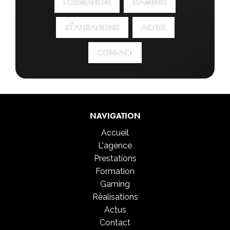
FORMATION
FORMATION
GAMING
GAMING
RÉALISATIONS
RÉALISATIONS
ACTUS
ACTUS
CONTACT
CONTACT
NAVIGATION
Accueil
L'agence
Prestations
Formation
Gaming
Réalisations
Actus
Contact