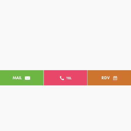
MAIL
RDV
TEL
Un projet ? Prenez rendez-vous dés
à présent !
Le premier rdv de 30 minutes de consulting
stratégique est offert ! Profitez-en et