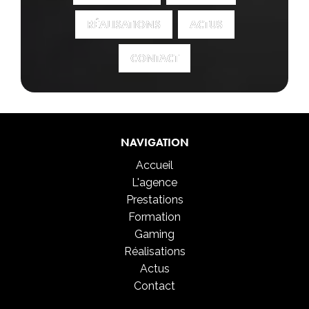
RÉALISATIONS
RÉALISATIONS
ACTUS
ACTUS
CONTACT
CONTACT
NAVIGATION
Accueil
L'agence
Prestations
Formation
Gaming
Réalisations
Actus
Contact