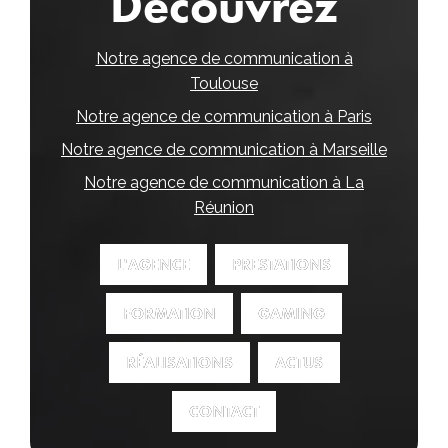
Découvrez
Notre agence de communication à
Toulouse
Notre agence de communication à Paris
Notre agence de communication à Marseille
Notre agence de communication à La
Réunion
L'AGENCE
L'AGENCE
PRESTATIONS
PRESTATIONS
FORMATION
FORMATION
GAMING
GAMING
RÉALISATIONS
RÉALISATIONS
ACTUS
ACTUS
CONTACT
CONTACT