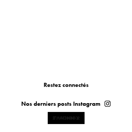
Restez connectés
Nos derniers posts Instagram
S'ABONNER
S'ABONNER