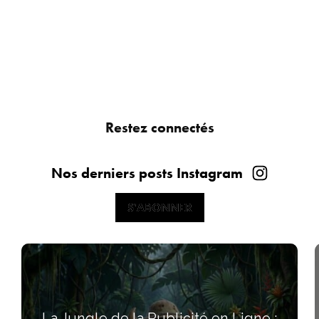
Restez connectés
Nos derniers posts Instagram
S'ABONNER
S'ABONNER
La Jungle de la Publicité en Ligne :