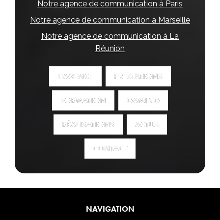
Notre agence de communication à Paris
Notre agence de communication à Marseille
Notre agence de communication à La
Réunion
L'AGENCE
L'AGENCE
PRESTATIONS
PRESTATIONS
FORMATION
FORMATION
GAMING
GAMING
RÉALISATIONS
RÉALISATIONS
ACTUS
ACTUS
CONTACT
CONTACT
NAVIGATION