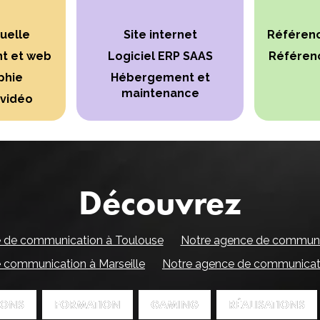
suelle
Site internet
Référen
nt et web
Logiciel ERP SAAS
Référen
phie
Hébergement et
maintenance
 vidéo
Découvrez
 de communication à Toulouse
Notre agence de communic
 communication à Marseille
Notre agence de communicat
IONS
IONS
FORMATION
FORMATION
GAMING
GAMING
RÉALISATIONS
RÉALISATIONS