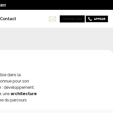
SENT
Contact
PRENDRE RDV
PRENDRE RDV
APPELER
isé dans la
econnue pour son
re : développement,
e
, une
architecture
e du parcours