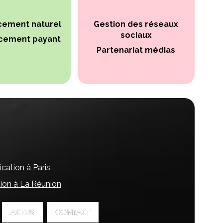
cement naturel
Gestion des réseaux
sociaux
cement payant
Partenariat médias
ation à Paris
ion à La Réunion
ACTUS
ACTUS
CONTACT
CONTACT