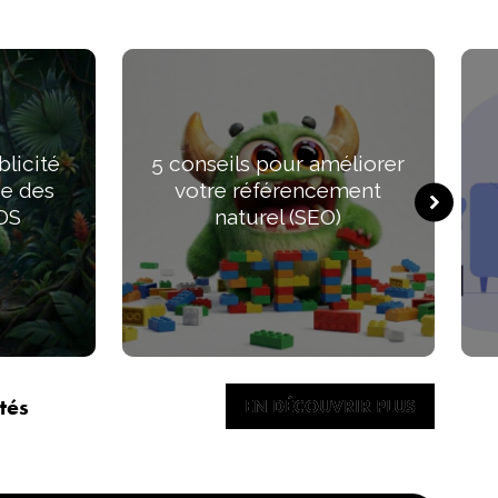
blicité
5 conseils pour améliorer
de des
votre référencement
DS
naturel (SEO)
tés
EN DÉCOUVRIR PLUS
EN DÉCOUVRIR PLUS