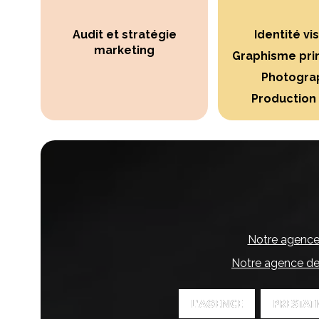
Audit et stratégie
Identité vi
marketing
Graphisme pri
Photogra
Production
Notre agence
Notre agence de
L'AGENCE
L'AGENCE
PRESTAT
PRESTAT