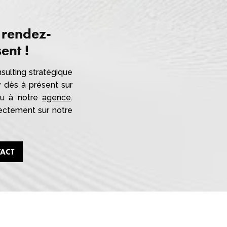
 rendez-
ent !
sulting stratégique
v dès à présent sur
 ou à notre
agence
.
ectement sur notre
TACT