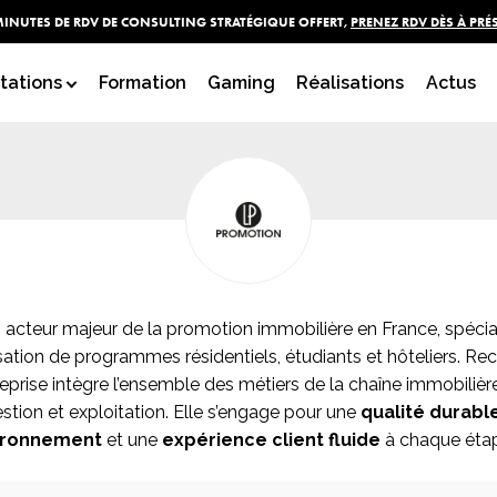
MINUTES DE RDV DE CONSULTING STRATÉGIQUE OFFERT,
PRENEZ RDV DÈS À PRÉ
LP PROMOTION
tations
Formation
Gaming
Réalisations
Actus
 acteur majeur de la promotion immobilière en France, spécial
isation de programmes résidentiels, étudiants et hôteliers. R
treprise intègre l’ensemble des métiers de la chaîne immobiliè
stion et exploitation. Elle s’engage pour une
qualité durabl
vironnement
et une
expérience client fluide
à chaque étap