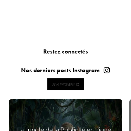
Restez connectés
Nos derniers posts Instagram
S'ABONNER
S'ABONNER
La Jungle de la Publicité en Ligne :