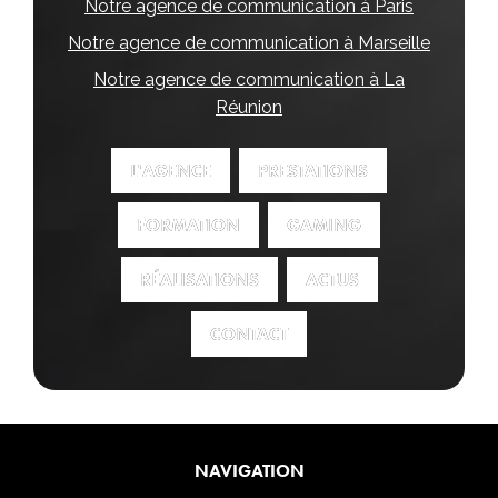
Notre agence de communication à Paris
Notre agence de communication à Marseille
Notre agence de communication à La
Réunion
L'AGENCE
L'AGENCE
PRESTATIONS
PRESTATIONS
FORMATION
FORMATION
GAMING
GAMING
RÉALISATIONS
RÉALISATIONS
ACTUS
ACTUS
CONTACT
CONTACT
NAVIGATION