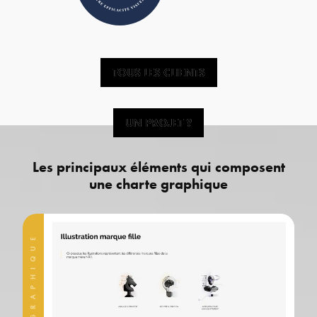
TOUS LES CLIENTS
TOUS LES CLIENTS
UN PROJET ?
UN PROJET ?
Les principaux éléments qui composent
une charte graphique