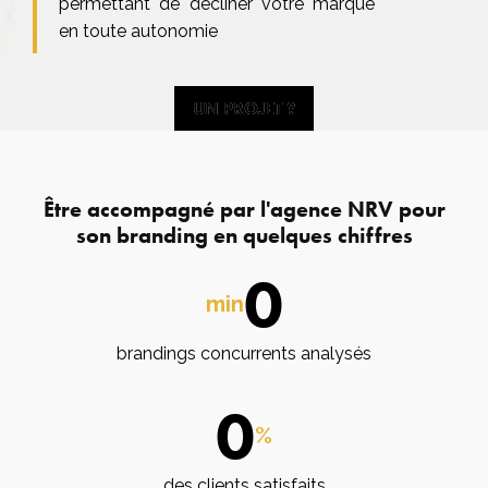
permettant de décliner votre marque
en toute autonomie
UN PROJET ?
UN PROJET ?
Être accompagné par l'agence NRV pour
son branding en quelques chiffres
0
min
brandings concurrents analysés
0
%
des clients satisfaits