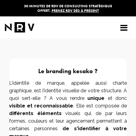
30 MINUTES DE RDV DE CONSULTING STRATÉGIQUE
OFFERT,
PRENEZ RDV DÈS À PRÉSENT
Creation de logo et charte
graphique à Toulouse
Le branding kesako ?
L'identité de marque, appelée aussi charte
graphique, est l’identité visuelle de votre structure. A
quoi sert-elle ? A vous rendre
unique
et donc
visible et reconnaissable
. Elle est composée de
différents
éléments
visuels qui, de par leurs
formes,
couleurs et leur agencement permettent à
certaines personnes
de s'identifier à votre