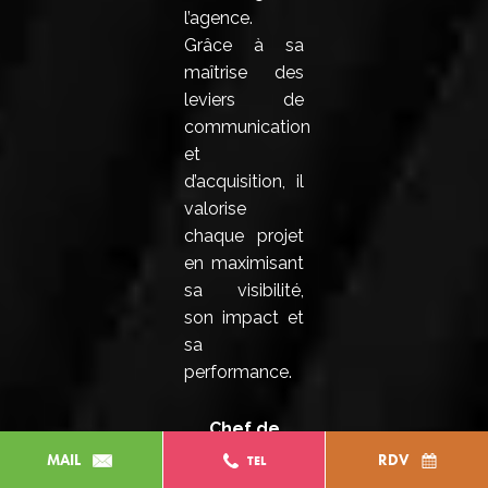
l’agence.
Grâce à sa
maîtrise des
leviers de
communication
et
d’acquisition, il
valorise
chaque projet
en maximisant
sa visibilité,
son impact et
sa
performance.
Chef de
projet
MAIL
RDV
TEL
Le métier de