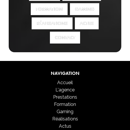
FORMATION
FORMATION
GAMING
GAMING
RÉALISATIONS
RÉALISATIONS
ACTUS
ACTUS
CONTACT
CONTACT
NAVIGATION
Accueil
L'agence
Prestations
Formation
Gaming
Réalisations
Actus