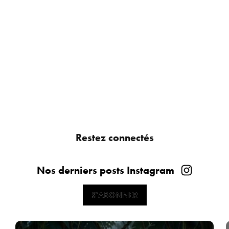
Restez connectés
Nos derniers posts Instagram
S'ABONNER
S'ABONNER