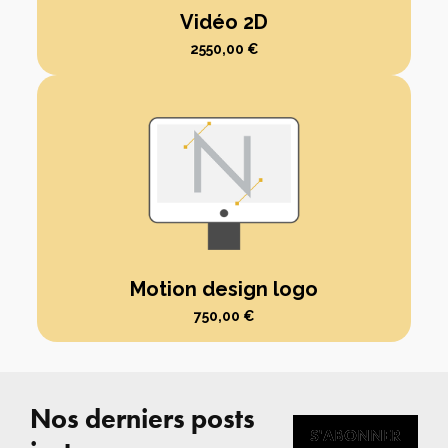
Vidéo 2D
2550,00
€
Motion design logo
750,00
€
Nos derniers posts
S'ABONNER
S'ABONNER