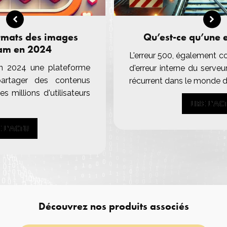
rmats des images
Qu’est-ce qu’une 
am en 2024
L'erreur 500, également 
n 2024 une plateforme
d'erreur interne du serveu
partager des contenus
récurrent dans le monde d
des millions d'utilisateurs
LIRE L'AC
LIRE L'AC
E L'ACTU
E L'ACTU
Découvrez nos produits associés