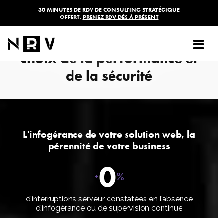
30 MINUTES DE RDV DE CONSULTING STRATÉGIQUE
OFFERT,
PRENEZ RDV DÈS À PRÉSENT
Infogérance site internet et
logiciel à Toulouse, NRV le
choix de la performance et
de la sécurité
L'infogérance de votre solution web, la
pérennité de votre business
0
+
%
d’interruptions serveur constatées en l’absence
d’infogérance ou de supervision continue