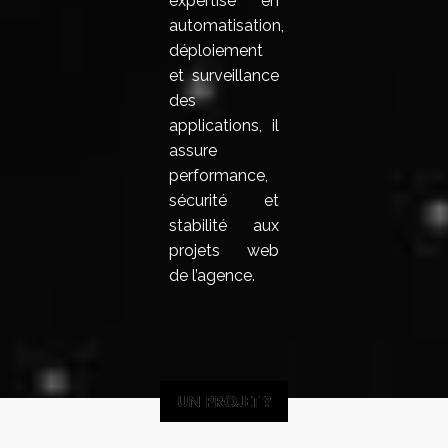
expertise en
automatisation,
déploiement
et surveillance
des
applications, il
assure
performance,
sécurité et
stabilité aux
projets web
de l’agence.
UN PROJET ?
UN PROJET ?