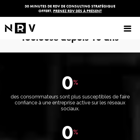
30 MINUTES DE RDV DE CONSULTING STRATÉGIQUE
OFFERT,
PRENEZ RDV DÈS À PRÉSENT
NRV, 1ère Agence de
Community Management à
Toulouse depuis 10 ans
0
%
des consommateurs sont plus susceptibles de faire
confiance à une entreprise active sur les réseaux
sociaux.
0
%