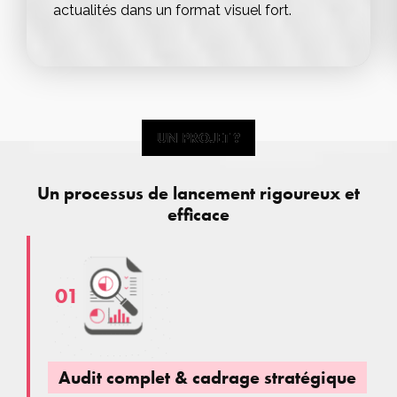
actualités dans un format visuel fort.
UN PROJET ?
UN PROJET ?
Un processus de lancement rigoureux et
efficace
01
Audit complet & cadrage stratégique