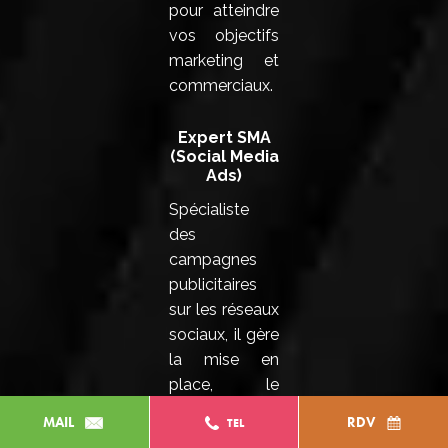
pour atteindre
vos objectifs
marketing et
commerciaux.
Expert SMA
(Social Media
Ads)
Spécialiste
des
campagnes
publicitaires
sur les réseaux
sociaux, il gère
la mise en
place, le
ciblage, le
MAIL
RDV
TEL
budget et