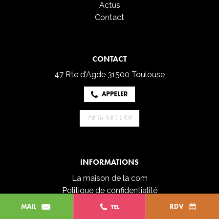
Actus
Contact
CONTACT
47 Rte d'Agde
31500 Toulouse
APPELER
PRENDRE RDV
PRENDRE RDV
INFORMATIONS
La maison de la com
Politique de confidentialité
Mentions légales
MAIL
RDV
TEL
© 2026 Network Reach Visibility