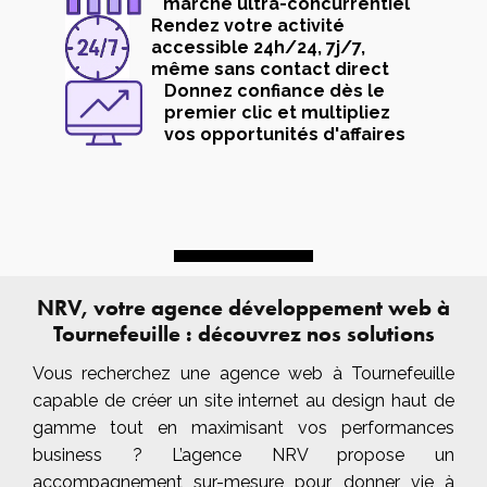
marché ultra-concurrentiel
Rendez votre activité
accessible 24h/24, 7j/7,
même sans contact direct
Donnez confiance dès le
premier clic et multipliez
vos opportunités d'affaires
UN PROJET ?
UN PROJET ?
NRV, votre agence développement web à
Tournefeuille : découvrez nos solutions
Vous recherchez une agence web à Tournefeuille
capable de créer un site internet au design haut de
gamme tout en maximisant vos performances
business ? L’agence NRV propose un
accompagnement sur-mesure pour donner vie à