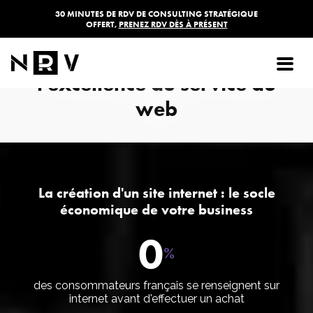
30 MINUTES DE RDV DE CONSULTING STRATÉGIQUE
OFFERT,
PRENEZ RDV DÈS À PRÉSENT
NRV : Création site internet
Tournefeuille : l'Agence NRV
l'excellence au service du
web
La création d'un site internet : le socle
économique de votre business
0
%
des consommateurs français se renseignent sur
internet avant d'effectuer un achat