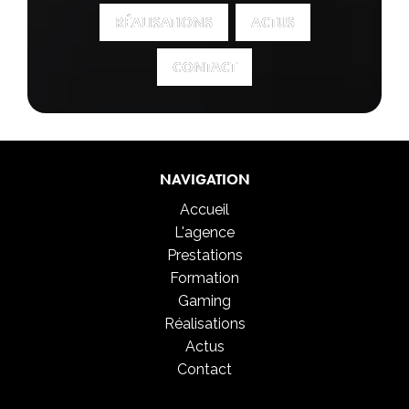
RÉALISATIONS
RÉALISATIONS
ACTUS
ACTUS
CONTACT
CONTACT
NAVIGATION
Accueil
L'agence
Prestations
Formation
Gaming
Réalisations
Actus
Contact