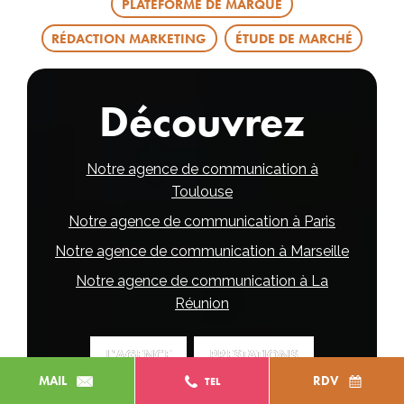
PLATEFORME DE MARQUE
RÉDACTION MARKETING
ÉTUDE DE MARCHÉ
Découvrez
Notre agence de communication à
Toulouse
Notre agence de communication à Paris
Notre agence de communication à Marseille
Notre agence de communication à La
Réunion
L'AGENCE
L'AGENCE
PRESTATIONS
PRESTATIONS
MAIL
RDV
TEL
FORMATION
FORMATION
GAMING
GAMING