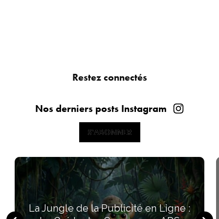
Restez connectés
Nos derniers posts Instagram
S'ABONNER
S'ABONNER
La Jungle de la Publicité en Ligne :