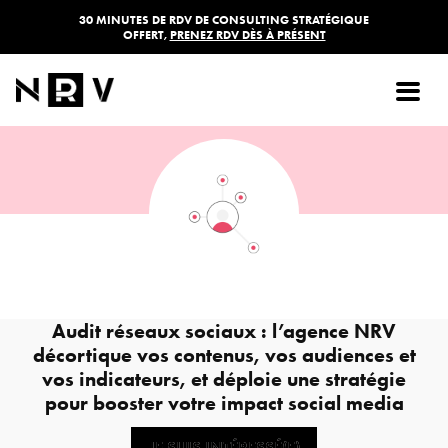
30 MINUTES DE RDV DE CONSULTING STRATÉGIQUE
OFFERT,
PRENEZ RDV DÈS À PRÉSENT
Audit réseaux sociaux
À partir de
1850,00
€
HT
Audit réseaux sociaux : l’agence NRV
décortique vos contenus, vos audiences et
vos indicateurs, et déploie une stratégie
pour booster votre impact social media
JE SUIS INTÉRESSÉ(E)
JE SUIS INTÉRESSÉ(E)