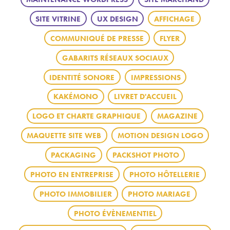
SITE VITRINE
UX DESIGN
AFFICHAGE
COMMUNIQUÉ DE PRESSE
FLYER
GABARITS RÉSEAUX SOCIAUX
IDENTITÉ SONORE
IMPRESSIONS
KAKÉMONO
LIVRET D'ACCUEIL
LOGO ET CHARTE GRAPHIQUE
MAGAZINE
MAQUETTE SITE WEB
MOTION DESIGN LOGO
PACKAGING
PACKSHOT PHOTO
PHOTO EN ENTREPRISE
PHOTO HÔTELLERIE
PHOTO IMMOBILIER
PHOTO MARIAGE
PHOTO ÉVÈNEMENTIEL