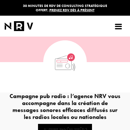
30 MINUTES DE RDV DE CONSULTING STRATÉGIQUE
OFFERT,
PRENEZ RDV DÈS À PRÉSENT
Campagne Pub Radio
À partir de
450,00
€
HT
Campagne pub radio : l’agence NRV vous
accompagne dans la création de
messages sonores efficaces diffusés sur
les radios locales ou nationales
JE SUIS INTÉRESSÉ(E)
JE SUIS INTÉRESSÉ(E)