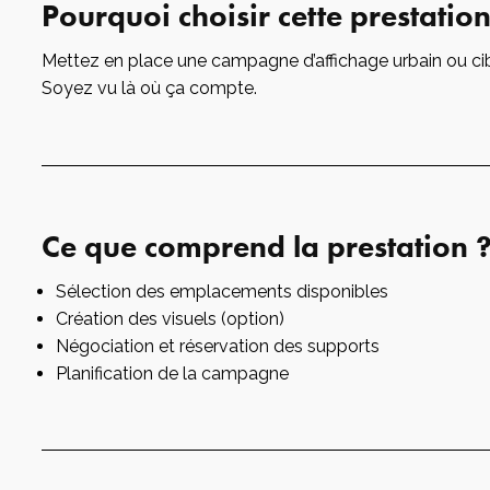
Pourquoi choisir cette prestation
Mettez en place une campagne d’affichage urbain ou ci
Soyez vu là où ça compte.
Ce que comprend la prestation 
Sélection des emplacements disponibles
Création des visuels (option)
t
Infrastructure et
Ré
Négociation et réservation des supports
développement
e
Planification de la campagne
elle
Site internet
Référ
 et web
Logiciel ERP SAAS
Référ
ie
Hébergement et
maintenance