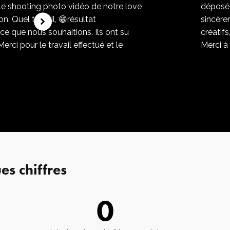
 le shooting photo vidéo de notre love
déposé
. Quel travail, 😁résultat
sincère
ce que nous souhaitions. Ils ont su
créatif
erci pour le travail effectué et le
Merci à
s chiffres
0