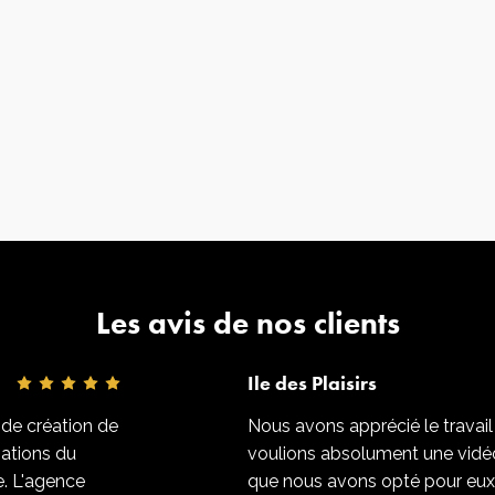
Les avis de nos clients
Ile des Plaisirs
 de création de
Nous avons apprécié le travail f
mations du
voulions absolument une vidéo
e. L'agence
que nous avons opté pour eux, 