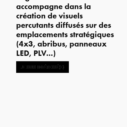
accompagne dans la
création de visuels
percutants diffusés sur des
emplacements stratégiques
(4x3, abribus, panneaux
LED, PLV...)
JE SUIS INTÉRESSÉ(E)
JE SUIS INTÉRESSÉ(E)
Analyse et
Identité e
stratégie
création
Audit et stratégie
Identité visu
marketing
Graphisme print
Accompagnement du
Photograph
gérant