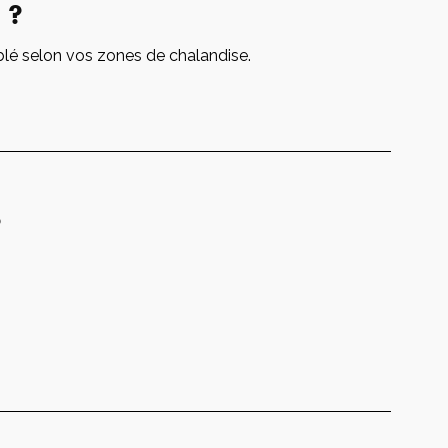
 ?
blé selon vos zones de chalandise.
?
férencement
Réseaux sociaux
t publicité
et influence
encement naturel
Gestion des réseaux
sociaux
encement payant
Partenariat médias