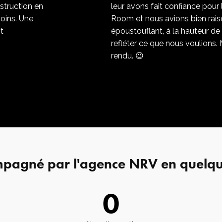
truction en
leur avons fait confiance pour
soins. Une
Room et nous avions bien raison
nt
époustouflant, à la hauteur de 
refléter ce que nous voulions. M
rendu. 😉
mpagné par l'agence NRV en quelque
0