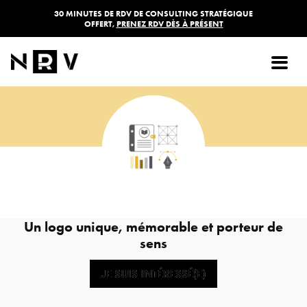
30 MINUTES DE RDV DE CONSULTING STRATÉGIQUE
OFFERT,
PRENEZ RDV DÈS À PRÉSENT
Logo
À partir de
950,00
€
HT
Un logo unique, mémorable et porteur de
sens
JE SUIS INTÉRESSÉ(E)
JE SUIS INTÉRESSÉ(E)