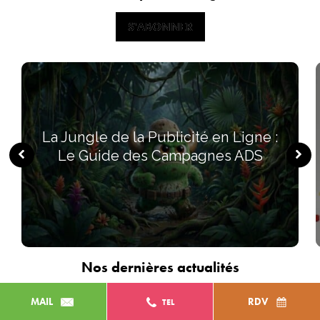
S'ABONNER
S'ABONNER
La Jungle de la Publicité en Ligne :
Le Guide des Campagnes ADS
Nos dernières actualités
EN DÉCOUVRIR PLUS
EN DÉCOUVRIR PLUS
MAIL
RDV
TEL