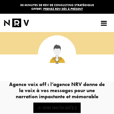
30 MINUTES DE RDV DE CONSULTING STRATÉGIQUE
OFFERT,
PRENEZ RDV DÈS À PRÉSENT
Voix off
À partir de
690,00
€
HT
Agence voix off : l’agence NRV donne de
la voix à vos messages pour une
narration impactante et mémorable
JE SUIS INTÉRESSÉ(E)
JE SUIS INTÉRESSÉ(E)