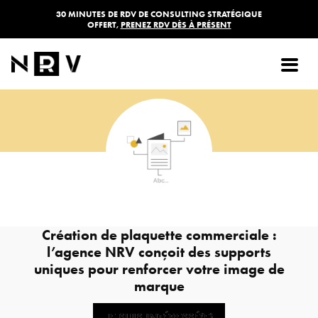
30 MINUTES DE RDV DE CONSULTING STRATÉGIQUE
OFFERT,
PRENEZ RDV DÈS À PRÉSENT
Plaquette commerciale
À partir de
1490,00
€
HT
Création de plaquette commerciale :
l’agence NRV conçoit des supports
uniques pour renforcer votre image de
marque
JE SUIS INTÉRESSÉ(E)
JE SUIS INTÉRESSÉ(E)