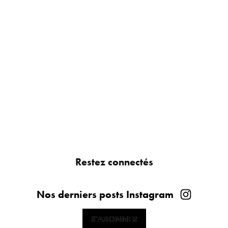
Restez connectés
Nos derniers posts Instagram
S'ABONNER
S'ABONNER