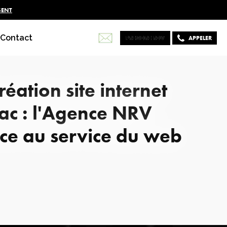
SENT
Contact
PRENDRE RDV
PRENDRE RDV
APPELER
éation site internet
ac : l'Agence NRV
nce au service du web