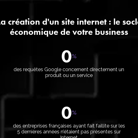
a création d'un site internet : le soc
économique de votre business
0
%
des requêtes Google concernent directement un
produit ou un service
t
Infrastructure et
Ré
développement
e
0
%
elle
Site internet
Référ
 et web
Logiciel ERP SAAS
Référ
des entreprises françaises ayant fait faillite sur les
5 dernières années n’étaient pas présentes sur
ie
Hébergement et
Internet
maintenance