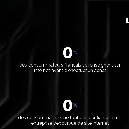
L
0
%
des consommateurs français se renseignent sur
internet avant d'effectuer un achat
Analyse et
Identité e
stratégie
création
0
%
Audit et stratégie
Identité visu
marketing
Graphisme print
des consommateurs ne font pas confiance à une
Accompagnement du
entreprise dépourvue de site internet
Photograph
gérant