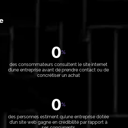
le
0
%
des consommateurs consultent le site internet
d’une entreprise avant de prendre contact ou de
concrétiser un achat
férencement
Réseaux sociaux
t publicité
et influence
0
%
encement naturel
Gestion des réseaux
sociaux
encement payant
des personnes estiment qu’une entreprise dotée
Partenariat médias
d’un site web gagne en crédibilité par rapport à
ses concurrents