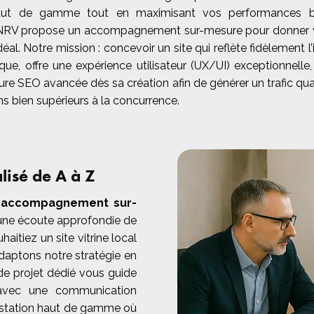
aut de gamme tout en maximisant vos performances b
NRV propose un accompagnement sur-mesure pour donner v
déal. Notre mission : concevoir un site qui reflète fidèlement l’
ue, offre une expérience utilisateur (UX/UI) exceptionnelle,
ure SEO avancée dès sa création afin de générer un trafic qual
s bien supérieurs à la concurrence.
isé de A à Z
un accompagnement sur-
ne écoute approfondie de
aitiez un site vitrine local
aptons notre stratégie en
de projet dédié vous guide
, avec une communication
prestation haut de gamme où