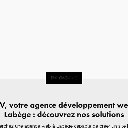
UN PROJET ?
UN PROJET ?
V, votre agence développement we
Labège : découvrez nos solutions
erchez une agence web à Labège capable de créer un site i