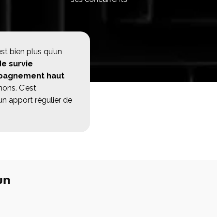
est bien plus qu’un
de survie
pagnement haut
nons. C'est
un apport régulier de
un