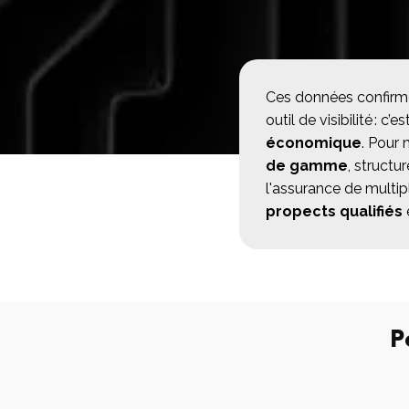
Production v
Ces données confirm
outil de visibilité : c’es
économique
. Pour 
de gamme
, structu
l'assurance de multipl
propects qualifiés
P