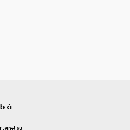
b à
nternet au