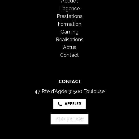
Accueil
L'agence
Prestations
Formation
Gaming
Réalisations
Actus
Contact
CONTACT
47 Rte d'Agde
31500 Toulouse
APPELER
PRENDRE RDV
PRENDRE RDV