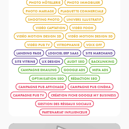
PHOTO HÔTELLERIE
PHOTO IMMOBILIER
PHOTO MARIAGE
PLAQUETTE COMMERCIALE
SHOOTING PHOTO
UNIVERS ILLUSTRATIF
VIDÉO CAPTATION
VIDÉO FOOH
VIDÉO MOTION DESIGN 2D
VIDÉO MOTION DESIGN 3D
VIDÉO PUB TV
VITROPHANIE
VOIX OFF
LANDING PAGE
LOGICIEL ERP SAAS
SITE MARCHAND
SITE VITRINE
UX DESIGN
AUDIT SEO
BACKLINKING
CAMPAGNE EMAILING
GOOGLE ADS
META ADS
OPTIMISATION SEO
RÉDACTION SEO
CAMPAGNE PUB AFFICHAGE
CAMPAGNE PUB CINÉMA
CAMPAGNE PUB TV
CRÉATION FICHE GOOGLE MY BUSINESS
GESTION DES RÉSEAUX SOCIAUX
PARTENARIAT INFLUENCEUR