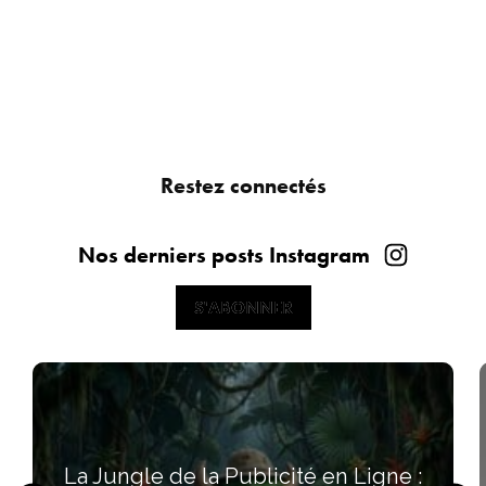
Restez connectés
Nos derniers posts Instagram
S'ABONNER
S'ABONNER
La Jungle de la Publicité en Ligne :