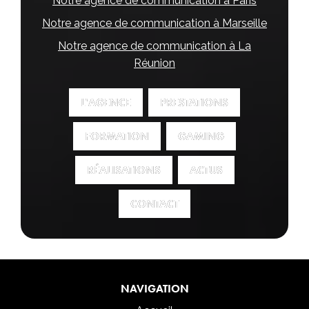
Notre agence de communication à Paris
Notre agence de communication à Marseille
Notre agence de communication à La
Réunion
L'AGENCE
L'AGENCE
PRESTATIONS
PRESTATIONS
FORMATION
FORMATION
GAMING
GAMING
RÉALISATIONS
RÉALISATIONS
ACTUS
ACTUS
CONTACT
CONTACT
NAVIGATION