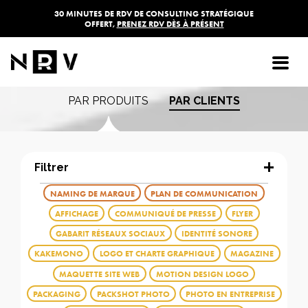
30 MINUTES DE RDV DE CONSULTING STRATÉGIQUE
OFFERT,
PRENEZ RDV DÈS À PRÉSENT
Les réalisations de
l'agence NRV
PAR PRODUITS
PAR CLIENTS
Filtrer
NAMING DE MARQUE
PLAN DE COMMUNICATION
AFFICHAGE
COMMUNIQUÉ DE PRESSE
FLYER
GABARIT RÉSEAUX SOCIAUX
IDENTITÉ SONORE
KAKEMONO
LOGO ET CHARTE GRAPHIQUE
MAGAZINE
MAQUETTE SITE WEB
MOTION DESIGN LOGO
PACKAGING
PACKSHOT PHOTO
PHOTO EN ENTREPRISE