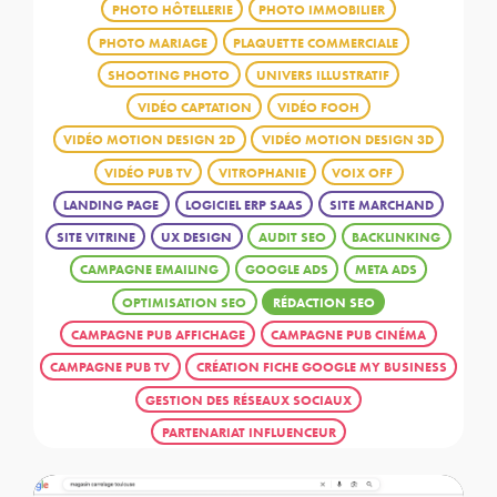
PHOTO HÔTELLERIE
PHOTO IMMOBILIER
PHOTO MARIAGE
PLAQUETTE COMMERCIALE
SHOOTING PHOTO
UNIVERS ILLUSTRATIF
VIDÉO CAPTATION
VIDÉO FOOH
VIDÉO MOTION DESIGN 2D
VIDÉO MOTION DESIGN 3D
VIDÉO PUB TV
VITROPHANIE
VOIX OFF
LANDING PAGE
LOGICIEL ERP SAAS
SITE MARCHAND
SITE VITRINE
UX DESIGN
AUDIT SEO
BACKLINKING
CAMPAGNE EMAILING
GOOGLE ADS
META ADS
OPTIMISATION SEO
RÉDACTION SEO
CAMPAGNE PUB AFFICHAGE
CAMPAGNE PUB CINÉMA
CAMPAGNE PUB TV
CRÉATION FICHE GOOGLE MY BUSINESS
GESTION DES RÉSEAUX SOCIAUX
PARTENARIAT INFLUENCEUR