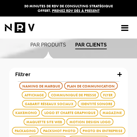
30 MINUTES DE RDV DE CONSULTING STRATÉGIQUE
OFFERT,
PRENEZ RDV DÈS À PRÉSENT
Les réalisations de
l'agence NRV
PAR PRODUITS
PAR CLIENTS
Filtrer
NAMING DE MARQUE
PLAN DE COMMUNICATION
AFFICHAGE
COMMUNIQUÉ DE PRESSE
FLYER
GABARIT RÉSEAUX SOCIAUX
IDENTITÉ SONORE
KAKEMONO
LOGO ET CHARTE GRAPHIQUE
MAGAZINE
MAQUETTE SITE WEB
MOTION DESIGN LOGO
PACKAGING
PACKSHOT PHOTO
PHOTO EN ENTREPRISE