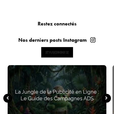
Restez connectés
Nos derniers posts Instagram
S'ABONNER
S'ABONNER
La Jungle de la Publicité en Ligne :
Le Guide des Campagnes ADS