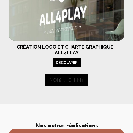
CRÉATION LOGO ET CHARTE GRAPHIQUE -
ALL4PLAY
DÉCOUVRIR
VOIR LE CLIENT
VOIR LE CLIENT
Nos autres réalisations