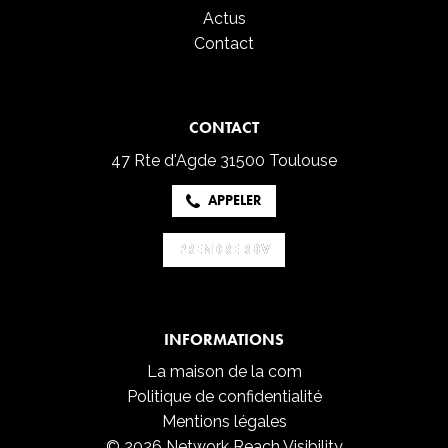
Actus
Contact
CONTACT
47 Rte d'Agde
31500 Toulouse
APPELER
PRENDRE RDV
PRENDRE RDV
INFORMATIONS
La maison de la com
Politique de confidentialité
Mentions légales
© 2026 Network Reach Visibility