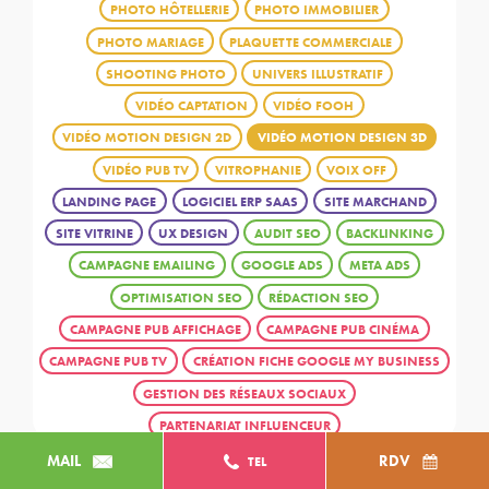
PHOTO HÔTELLERIE
PHOTO IMMOBILIER
PHOTO MARIAGE
PLAQUETTE COMMERCIALE
SHOOTING PHOTO
UNIVERS ILLUSTRATIF
VIDÉO CAPTATION
VIDÉO FOOH
VIDÉO MOTION DESIGN 2D
VIDÉO MOTION DESIGN 3D
VIDÉO PUB TV
VITROPHANIE
VOIX OFF
LANDING PAGE
LOGICIEL ERP SAAS
SITE MARCHAND
SITE VITRINE
UX DESIGN
AUDIT SEO
BACKLINKING
CAMPAGNE EMAILING
GOOGLE ADS
META ADS
OPTIMISATION SEO
RÉDACTION SEO
CAMPAGNE PUB AFFICHAGE
CAMPAGNE PUB CINÉMA
CAMPAGNE PUB TV
CRÉATION FICHE GOOGLE MY BUSINESS
GESTION DES RÉSEAUX SOCIAUX
PARTENARIAT INFLUENCEUR
MAIL
RDV
TEL