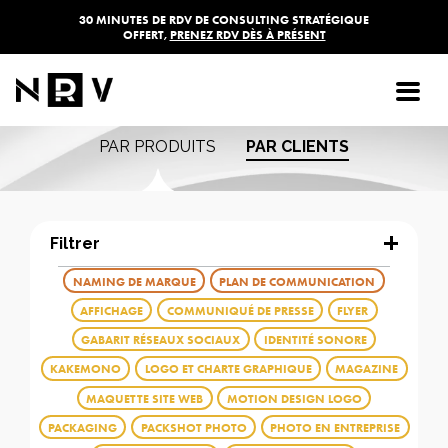
30 MINUTES DE RDV DE CONSULTING STRATÉGIQUE
OFFERT,
PRENEZ RDV DÈS À PRÉSENT
Les réalisations de
l'agence NRV
PAR PRODUITS
PAR CLIENTS
Filtrer
NAMING DE MARQUE
PLAN DE COMMUNICATION
AFFICHAGE
COMMUNIQUÉ DE PRESSE
FLYER
GABARIT RÉSEAUX SOCIAUX
IDENTITÉ SONORE
KAKEMONO
LOGO ET CHARTE GRAPHIQUE
MAGAZINE
MAQUETTE SITE WEB
MOTION DESIGN LOGO
PACKAGING
PACKSHOT PHOTO
PHOTO EN ENTREPRISE