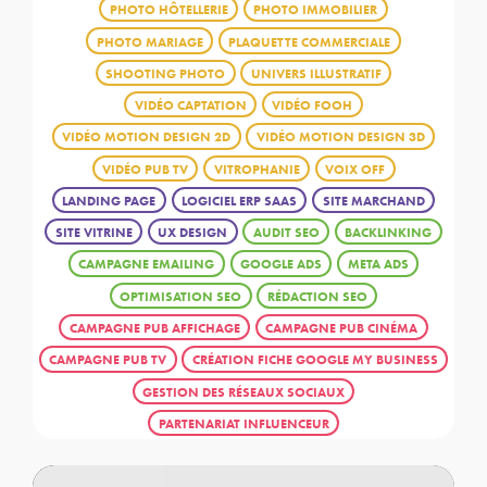
PHOTO HÔTELLERIE
PHOTO IMMOBILIER
PHOTO MARIAGE
PLAQUETTE COMMERCIALE
SHOOTING PHOTO
UNIVERS ILLUSTRATIF
VIDÉO CAPTATION
VIDÉO FOOH
VIDÉO MOTION DESIGN 2D
VIDÉO MOTION DESIGN 3D
VIDÉO PUB TV
VITROPHANIE
VOIX OFF
LANDING PAGE
LOGICIEL ERP SAAS
SITE MARCHAND
SITE VITRINE
UX DESIGN
AUDIT SEO
BACKLINKING
CAMPAGNE EMAILING
GOOGLE ADS
META ADS
OPTIMISATION SEO
RÉDACTION SEO
CAMPAGNE PUB AFFICHAGE
CAMPAGNE PUB CINÉMA
CAMPAGNE PUB TV
CRÉATION FICHE GOOGLE MY BUSINESS
GESTION DES RÉSEAUX SOCIAUX
PARTENARIAT INFLUENCEUR