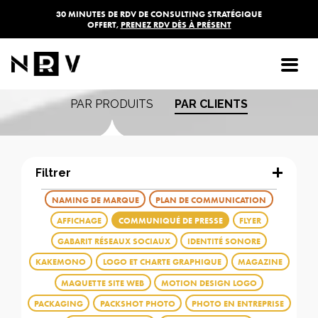
30 MINUTES DE RDV DE CONSULTING STRATÉGIQUE
OFFERT,
PRENEZ RDV DÈS À PRÉSENT
Les réalisations de
l'agence NRV
PAR PRODUITS
PAR CLIENTS
Filtrer
NAMING DE MARQUE
PLAN DE COMMUNICATION
AFFICHAGE
COMMUNIQUÉ DE PRESSE
FLYER
GABARIT RÉSEAUX SOCIAUX
IDENTITÉ SONORE
KAKEMONO
LOGO ET CHARTE GRAPHIQUE
MAGAZINE
MAQUETTE SITE WEB
MOTION DESIGN LOGO
PACKAGING
PACKSHOT PHOTO
PHOTO EN ENTREPRISE