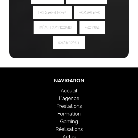
FORMATION
FORMATION
GAMING
GAMING
RÉALISATIONS
RÉALISATIONS
ACTUS
ACTUS
CONTACT
CONTACT
NAVIGATION
Accueil
L'agence
Prestations
Formation
Gaming
Réalisations
Actus