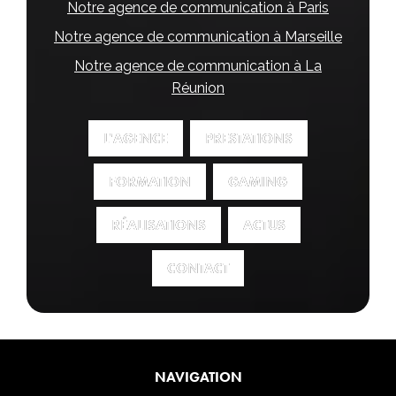
Notre agence de communication à Paris
Notre agence de communication à Marseille
Notre agence de communication à La
Réunion
L'AGENCE
L'AGENCE
PRESTATIONS
PRESTATIONS
FORMATION
FORMATION
GAMING
GAMING
RÉALISATIONS
RÉALISATIONS
ACTUS
ACTUS
CONTACT
CONTACT
NAVIGATION