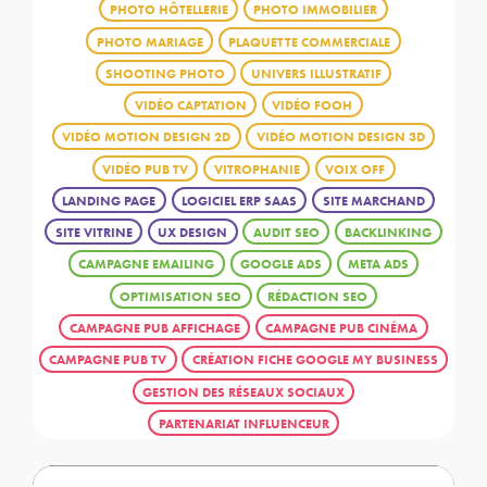
PHOTO HÔTELLERIE
PHOTO IMMOBILIER
PHOTO MARIAGE
PLAQUETTE COMMERCIALE
SHOOTING PHOTO
UNIVERS ILLUSTRATIF
VIDÉO CAPTATION
VIDÉO FOOH
VIDÉO MOTION DESIGN 2D
VIDÉO MOTION DESIGN 3D
VIDÉO PUB TV
VITROPHANIE
VOIX OFF
LANDING PAGE
LOGICIEL ERP SAAS
SITE MARCHAND
SITE VITRINE
UX DESIGN
AUDIT SEO
BACKLINKING
CAMPAGNE EMAILING
GOOGLE ADS
META ADS
OPTIMISATION SEO
RÉDACTION SEO
CAMPAGNE PUB AFFICHAGE
CAMPAGNE PUB CINÉMA
CAMPAGNE PUB TV
CRÉATION FICHE GOOGLE MY BUSINESS
GESTION DES RÉSEAUX SOCIAUX
PARTENARIAT INFLUENCEUR