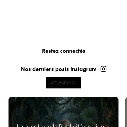
Restez connectés
Nos derniers posts Instagram
S'ABONNER
S'ABONNER
La Jungle de la Publicité en Ligne :