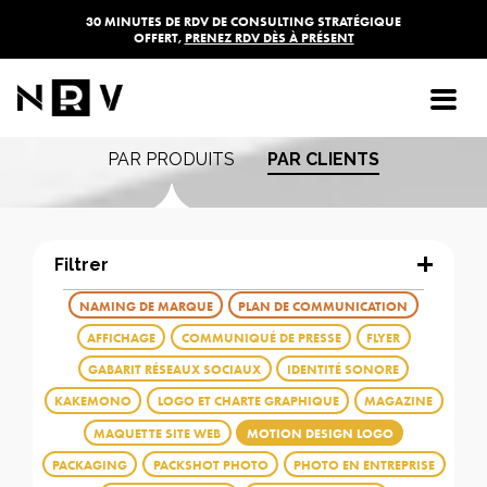
30 MINUTES DE RDV DE CONSULTING STRATÉGIQUE
OFFERT,
PRENEZ RDV DÈS À PRÉSENT
Les réalisations de
l'agence NRV
PAR PRODUITS
PAR CLIENTS
Filtrer
NAMING DE MARQUE
PLAN DE COMMUNICATION
AFFICHAGE
COMMUNIQUÉ DE PRESSE
FLYER
GABARIT RÉSEAUX SOCIAUX
IDENTITÉ SONORE
KAKEMONO
LOGO ET CHARTE GRAPHIQUE
MAGAZINE
MAQUETTE SITE WEB
MOTION DESIGN LOGO
PACKAGING
PACKSHOT PHOTO
PHOTO EN ENTREPRISE