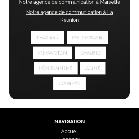
Notre agence de communication à Marseille
Notre agence de communication à La
Réunion
L'AGENCE
L'AGENCE
PRESTATIONS
PRESTATIONS
FORMATION
FORMATION
GAMING
GAMING
RÉALISATIONS
RÉALISATIONS
ACTUS
ACTUS
CONTACT
CONTACT
NAVIGATION
Accueil