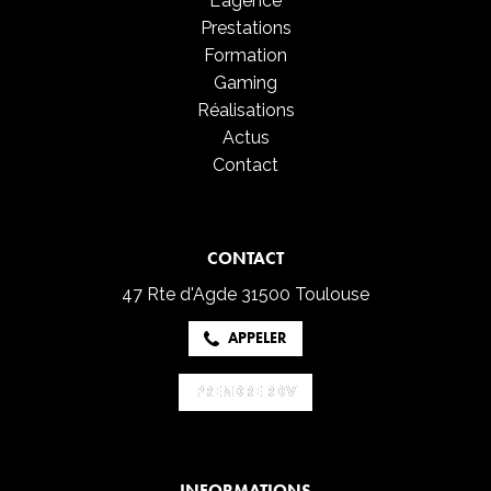
L'agence
Prestations
Formation
Gaming
Réalisations
Actus
Contact
CONTACT
47 Rte d'Agde
31500 Toulouse
APPELER
PRENDRE RDV
PRENDRE RDV
INFORMATIONS