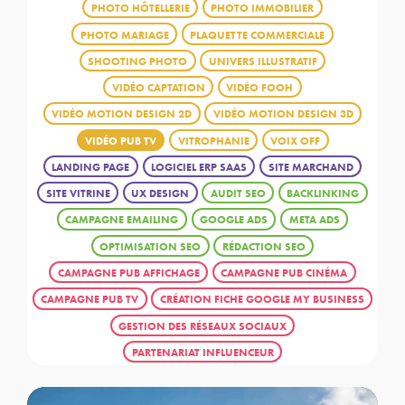
PHOTO HÔTELLERIE
PHOTO IMMOBILIER
PHOTO MARIAGE
PLAQUETTE COMMERCIALE
SHOOTING PHOTO
UNIVERS ILLUSTRATIF
VIDÉO CAPTATION
VIDÉO FOOH
VIDÉO MOTION DESIGN 2D
VIDÉO MOTION DESIGN 3D
VIDÉO PUB TV
VITROPHANIE
VOIX OFF
LANDING PAGE
LOGICIEL ERP SAAS
SITE MARCHAND
SITE VITRINE
UX DESIGN
AUDIT SEO
BACKLINKING
CAMPAGNE EMAILING
GOOGLE ADS
META ADS
OPTIMISATION SEO
RÉDACTION SEO
CAMPAGNE PUB AFFICHAGE
CAMPAGNE PUB CINÉMA
CAMPAGNE PUB TV
CRÉATION FICHE GOOGLE MY BUSINESS
GESTION DES RÉSEAUX SOCIAUX
PARTENARIAT INFLUENCEUR