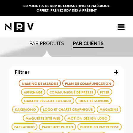
30 MINUTES DE RDV DE CONSULTING STRATÉGIQUE
OFFERT,
PRENEZ RDV DÈS À PRÉSENT
Les réalisations de
l'agence NRV
PAR PRODUITS
PAR CLIENTS
Filtrer
NAMING DE MARQUE
PLAN DE COMMUNICATION
AFFICHAGE
COMMUNIQUÉ DE PRESSE
FLYER
GABARIT RÉSEAUX SOCIAUX
IDENTITÉ SONORE
KAKEMONO
LOGO ET CHARTE GRAPHIQUE
MAGAZINE
MAQUETTE SITE WEB
MOTION DESIGN LOGO
PACKAGING
PACKSHOT PHOTO
PHOTO EN ENTREPRISE