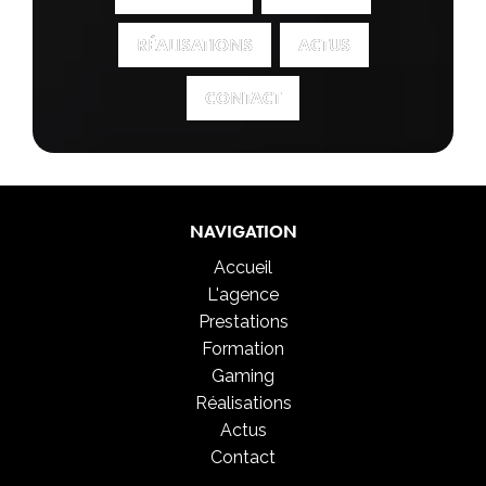
RÉALISATIONS
RÉALISATIONS
ACTUS
ACTUS
CONTACT
CONTACT
NAVIGATION
Accueil
L'agence
Prestations
Formation
Gaming
Réalisations
Actus
Contact