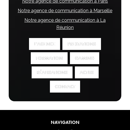
Notre agence de communication à Paris
Notre agence de communication à Marseille
Notre agence de communication à La
Réunion
L'AGENCE
L'AGENCE
PRESTATIONS
PRESTATIONS
FORMATION
FORMATION
GAMING
GAMING
RÉALISATIONS
RÉALISATIONS
ACTUS
ACTUS
CONTACT
CONTACT
NAVIGATION