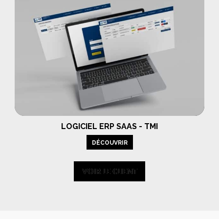
LOGICIEL ERP SAAS - TMI
DÉCOUVRIR
VOIR LE CLIENT
VOIR LE CLIENT