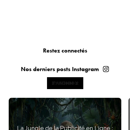
Restez connectés
Nos derniers posts Instagram
S'ABONNER
S'ABONNER
La Jungle de la Publicité en Ligne :