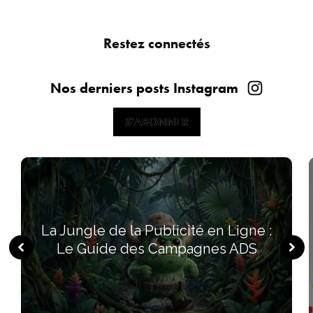
Restez connectés
Nos derniers posts Instagram
S'ABONNER
S'ABONNER
La Jungle de la Publicité en Ligne :
Le Guide des Campagnes ADS