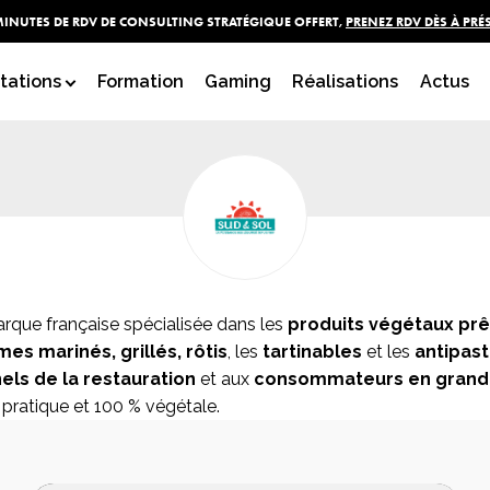
MINUTES DE RDV DE CONSULTING STRATÉGIQUE OFFERT,
PRENEZ RDV DÈS À PRÉ
SUD & SOL
tations
Formation
Gaming
Réalisations
Actus
rque française spécialisée dans les
produits végétaux pr
es marinés, grillés, rôtis
, les
tartinables
et les
antipast
els de la restauration
et aux
consommateurs en grande
pratique et 100 % végétale.