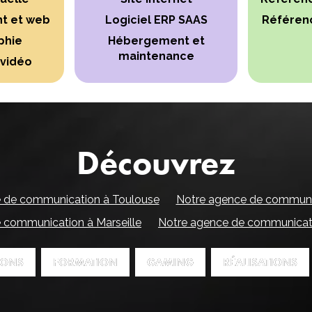
nt et web
Logiciel ERP SAAS
Référen
phie
Hébergement et
maintenance
 vidéo
Découvrez
 de communication à Toulouse
Notre agence de communic
 communication à Marseille
Notre agence de communicat
IONS
IONS
FORMATION
FORMATION
GAMING
GAMING
RÉALISATIONS
RÉALISATIONS