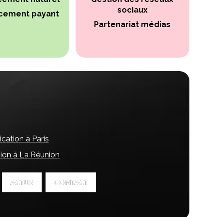
sociaux
cement payant
Partenariat médias
ation à Paris
ion à La Réunion
ACTUS
ACTUS
CONTACT
CONTACT