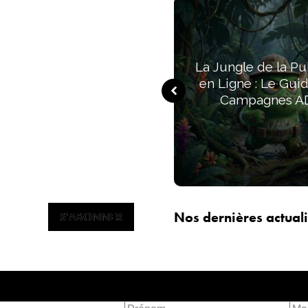
La Jungle de la Pu
en Ligne : Le Gui
Campagnes A
Nos dernières actuali
S'ABONNER
S'ABONNER