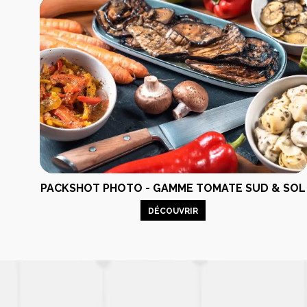
PACKSHOT PHOTO - GAMME TOMATE SUD & SOL
Analyse et
Identité e
DÉCOUVRIR
stratégie
création
Audit et stratégie
Identité visu
marketing
Graphisme print
Accompagnement du
Photograph
gérant