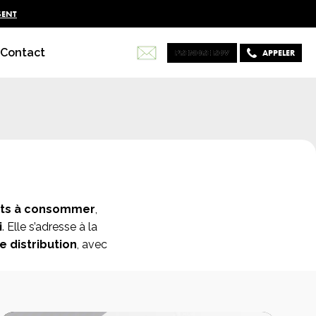
SENT
Contact
PRENDRE RDV
PRENDRE RDV
APPELER
êts à consommer
,
i
. Elle s’adresse à la
 distribution
, avec