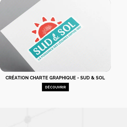
CRÉATION CHARTE GRAPHIQUE - SUD & SOL
férencement
Réseaux sociaux
DÉCOUVRIR
t publicité
et influence
encement naturel
Gestion des réseaux
sociaux
encement payant
Partenariat médias