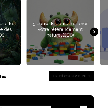
blicité
5 conseils pour améliorer
de des
votre référencement
DS
naturel (SEO)
tés
EN DÉCOUVRIR PLUS
EN DÉCOUVRIR PLUS