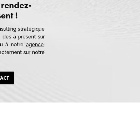
 rendez-
ent !
sulting stratégique
v dès à présent sur
 ou à notre
agence
.
ectement sur notre
TACT