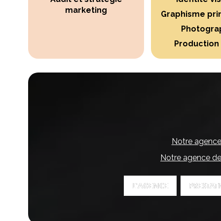
marketing
Graphisme pri
Photogra
Production
Notre agence
Notre agence de
L'AGENCE
L'AGENCE
PRESTAT
PRESTAT