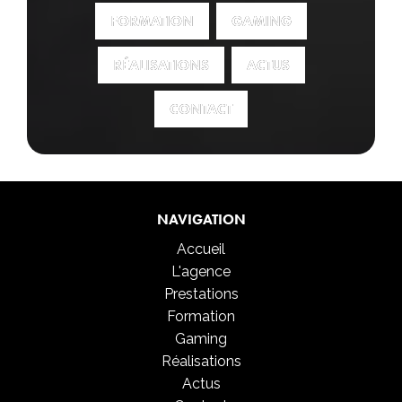
FORMATION
FORMATION
GAMING
GAMING
RÉALISATIONS
RÉALISATIONS
ACTUS
ACTUS
CONTACT
CONTACT
NAVIGATION
Accueil
L'agence
Prestations
Formation
Gaming
Réalisations
Actus