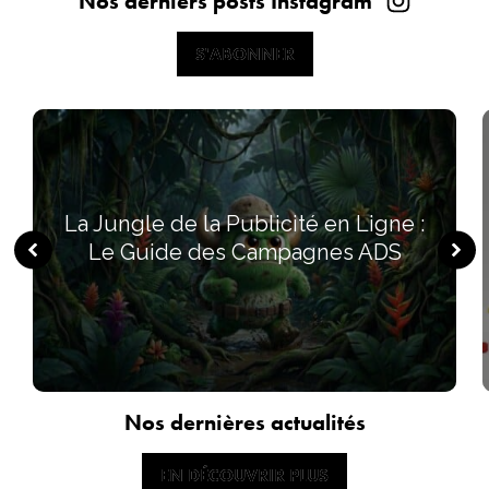
Nos derniers posts Instagram
S'ABONNER
S'ABONNER
La Jungle de la Publicité en Ligne :
Le Guide des Campagnes ADS
Nos dernières actualités
EN DÉCOUVRIR PLUS
EN DÉCOUVRIR PLUS