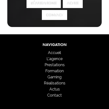
RÉALISATIONS
RÉALISATIONS
ACTUS
ACTUS
CONTACT
CONTACT
NAVIGATION
Accueil
L'agence
Prestations
Formation
Gaming
Réalisations
Actus
Contact