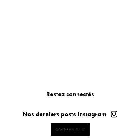
Restez connectés
Nos derniers posts Instagram
S'ABONNER
S'ABONNER