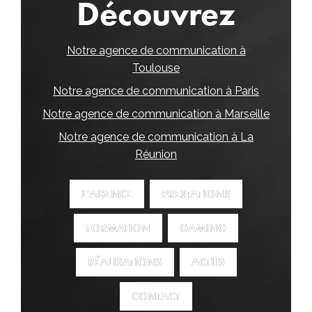
Découvrez
Notre agence de communication à
Toulouse
Notre agence de communication à Paris
Notre agence de communication à Marseille
Notre agence de communication à La
Réunion
L'AGENCE
L'AGENCE
PRESTATIONS
PRESTATIONS
FORMATION
FORMATION
GAMING
GAMING
RÉALISATIONS
RÉALISATIONS
ACTUS
ACTUS
CONTACT
CONTACT