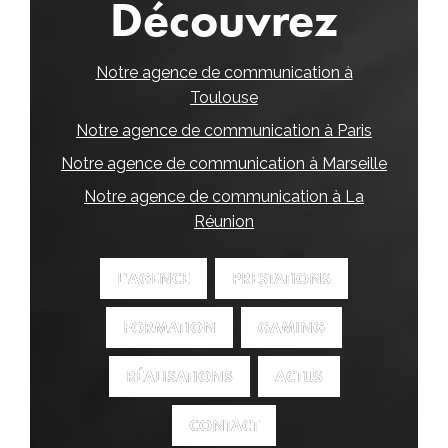
Découvrez
Notre agence de communication à
Toulouse
Notre agence de communication à Paris
Notre agence de communication à Marseille
Notre agence de communication à La
Réunion
L'AGENCE
L'AGENCE
PRESTATIONS
PRESTATIONS
FORMATION
FORMATION
GAMING
GAMING
RÉALISATIONS
RÉALISATIONS
ACTUS
ACTUS
CONTACT
CONTACT