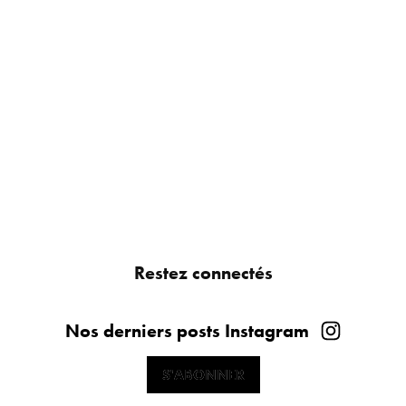
Restez connectés
Nos derniers posts Instagram
S'ABONNER
S'ABONNER