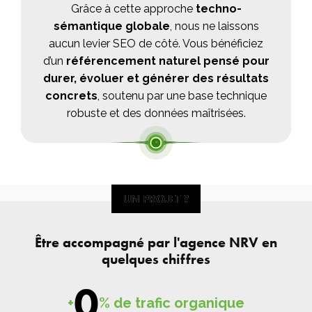
Grâce à cette approche
techno-
sémantique globale
, nous ne laissons
aucun levier SEO de côté. Vous bénéficiez
d’un
référencement naturel pensé pour
durer, évoluer et générer des résultats
concrets
, soutenu par une base technique
robuste et des données maîtrisées.
UN PROJET ?
UN PROJET ?
Être accompagné par l'agence NRV en
quelques chiffres
0
+
% de trafic organique