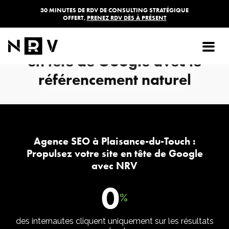
30 MINUTES DE RDV DE CONSULTING STRATÉGIQUE
OFFERT,
PRENEZ RDV DÈS À PRÉSENT
Agence SEO Plaisance-du-
Touch : Propulsez votre site
en tête de Google avec le
référencement naturel
Agence SEO à Plaisance-du-Touch :
Propulsez votre site en tête de Google
avec NRV
0
%
des internautes cliquent uniquement sur les résultats