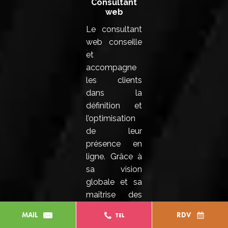
Consultant
web
Le consultant
web conseille
et
accompagne
les clients
dans la
définition et
l’optimisation
de leur
présence en
ligne. Grâce à
sa vision
globale et sa
maîtrise des
enjeux
MAIL
RDV
TEL
digitaux, il