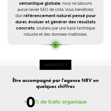
sémantique globale
, nous ne laissons
aucun levier SEO de côté. Vous bénéficiez
d’un
référencement naturel pensé pour
durer, évoluer et générer des résultats
concrets
, soutenu par une base technique
robuste et des données maîtrisées.
UN PROJET ?
UN PROJET ?
Être accompagné par l'agence NRV en
quelques chiffres
0
+
% de trafic organique