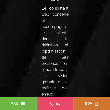
Le consultant
web conseille
et
accompagne
les clients
dans la
définition et
l’optimisation
de leur
présence en
ligne. Grâce à
sa vision
globale et sa
maîtrise des
enjeux
digitaux, il
MAIL
RDV
TEL
conçoit des