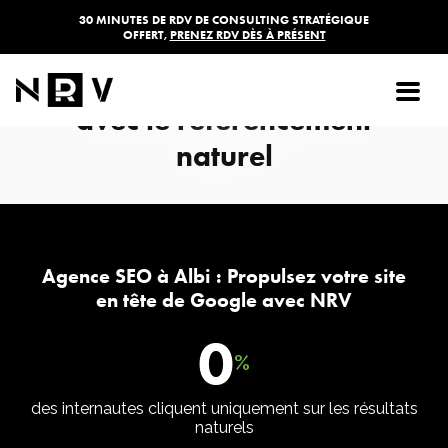
30 MINUTES DE RDV DE CONSULTING STRATÉGIQUE
OFFERT,
PRENEZ RDV DÈS À PRÉSENT
Agence SEO Albi : Propulsez
votre site en tête de Google
avec le référencement
naturel
Agence SEO à Albi : Propulsez votre site
en tête de Google avec NRV
0
%
des internautes cliquent uniquement sur les résultats
naturels