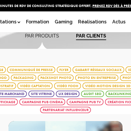
MINUTES DE RDV DE CONSULTING STRATÉGIQUE OFFERT,
PRENEZ RDV DÈS À PRÉ
 réalisations de l'agence
tations
Formation
Gaming
Réalisations
Actus
PAR PRODUITS
PAR CLIENTS
GE
COMMUNIQUÉ DE PRESSE
FLYER
GABARIT RÉSEAUX SOCIAUX
I
LOGO
PACKAGING
PACKSHOT PHOTO
PHOTO EN ENTREPRISE
PHOT
USTRATIF
VIDÉO CAPTATION
VIDÉO FOOH
VIDÉO MOTION DESIGN 2D
ITE MARCHAND
SITE VITRINE
UX DESIGN
AUDIT SEO
BACKLINKIN
FFICHAGE
CAMPAGNE PUB CINÉMA
CAMPAGNE PUB TV
CRÉATION FI
PARTENARIAT INFLUENCEUR