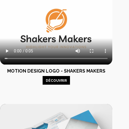
MOTION DESIGN LOGO - SHAKERS MAKERS
DÉCOUVRIR
férencement
Réseaux sociaux
t publicité
et influence
encement naturel
Gestion des réseaux
sociaux
encement payant
Partenariat médias