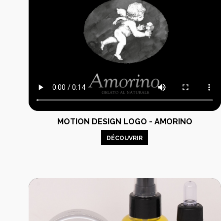
MOTION DESIGN LOGO - AMORINO
DÉCOUVRIR
Analyse et
Identité e
stratégie
création
Audit et stratégie
Identité visu
marketing
Graphisme print
Accompagnement du
Photograph
gérant