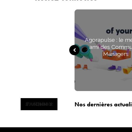
Agorapulse : le me
ami des Commu
Managers
Nos dernières actuali
S'ABONNER
S'ABONNER