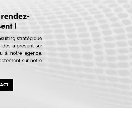
 rendez-
ent !
sulting stratégique
v dès à présent sur
 ou à notre
agence
.
ectement sur notre
TACT