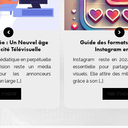
ée : Un Nouvel âge
Guide des formats
cité Télévisuelle
Instagram e
diatique en perpétuelle
Instagram reste en 202
évision reste un média
essentielle pour parta
pour les annonceurs
visuels. Elle attire des mil
n large […]
grâce à son […]
E L'ACTU
E L'ACTU
LIRE L'AC
LIRE L'AC