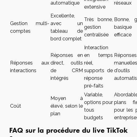
automatique
réseaux
extensive
Excellente,
Très bonne,
Bonne, g
Gestion multi-
avec un
gestion
basique
comptes
tableau de
centralisée
efficace
bord complet
Interaction
Réponses en
en temps
Réponses
Réponses aux
direct, outils
réel,
manuelle
interactions
de CRM
supports de
d'outils
intégrés
réponse
automati
pré-faits
Variable,
Abordable
Moyen à
options pour
plans fle
Coût
élevé, selon le
tous
pour les 
plan
budgets
entreprise
FAQ sur la procédure du live TikTok