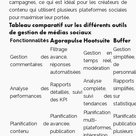
campagnes, ce qui est idéal pour les créateurs de
contenu qui utilisent plusieurs plateformes sociales
pour maximiser leur portée.
Tableau comparatif sur les différents outils
de gestion de médias sociaux
Agorapulse
Hootsuite
Buffer
Fonctionnalités
Filtrage
Gestion
Gestion en
Gestion des
avancé,
simplifié
temps réel,
commentaires
réponses
de
modération
automatisées
personnal
Analyse
Rapports
Rapports
Analyse des
complète,
simplifiés
détaillés, suivi
performances
suivi des
sur 
des KPI
tendances
statistiqu
Planification
Planification
Planifica
multi-
Planification de
avancée,
publicati
plateformes,
contenu
publication
plusieurs
intégration