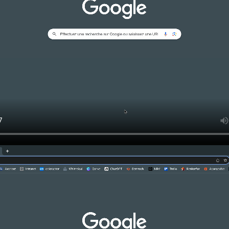
t
Infrastructure et
Ré
développement
e
elle
Site internet
Référ
 et web
Logiciel ERP SAAS
Référ
ie
Hébergement et
maintenance