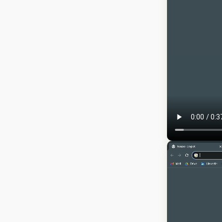
Analyse et
Identité e
stratégie
création
Audit et stratégie
Identité visu
marketing
Graphisme print
Accompagnement du
Photograph
gérant