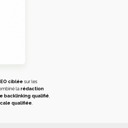
SEO ciblée
sur les
combiné la
rédaction
backlinking qualifié
,
ocale qualifiée
.