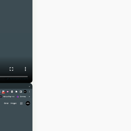
férencement
Réseaux sociaux
t publicité
et influence
encement naturel
Gestion des réseaux
sociaux
encement payant
Partenariat médias