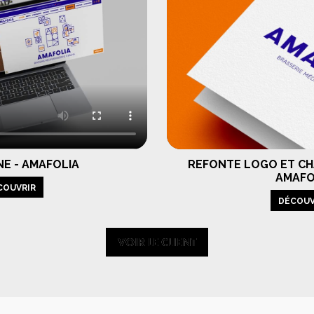
INE - AMAFOLIA
REFONTE LOGO ET CH
AMAFO
COUVRIR
DÉCOUV
VOIR LE CLIENT
VOIR LE CLIENT