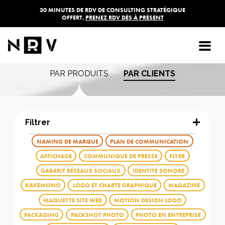
30 MINUTES DE RDV DE CONSULTING STRATÉGIQUE
OFFERT,
PRENEZ RDV DÈS À PRÉSENT
Les réalisations de
l'agence NRV
PAR PRODUITS
PAR CLIENTS
Filtrer
NAMING DE MARQUE
PLAN DE COMMUNICATION
AFFICHAGE
COMMUNIQUÉ DE PRESSE
FLYER
GABARIT RÉSEAUX SOCIAUX
IDENTITÉ SONORE
KAKEMONO
LOGO ET CHARTE GRAPHIQUE
MAGAZINE
MAQUETTE SITE WEB
MOTION DESIGN LOGO
PACKAGING
PACKSHOT PHOTO
PHOTO EN ENTREPRISE