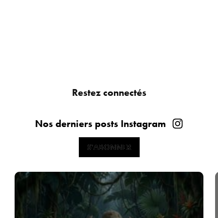
Restez connectés
Nos derniers posts Instagram
S'ABONNER
S'ABONNER