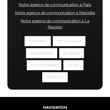
Notre agence de communication à Paris
Notre agence de communication à Marseille
Notre agence de communication à La
Réunion
L'AGENCE
L'AGENCE
PRESTATIONS
PRESTATIONS
FORMATION
FORMATION
GAMING
GAMING
RÉALISATIONS
RÉALISATIONS
ACTUS
ACTUS
CONTACT
CONTACT
NAVIGATION