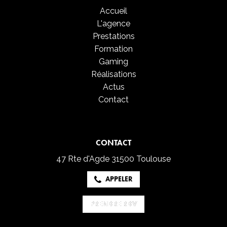
Accueil
L'agence
Prestations
Formation
Gaming
Réalisations
Actus
Contact
CONTACT
47 Rte d'Agde
31500 Toulouse
APPELER
PRENDRE RDV
PRENDRE RDV