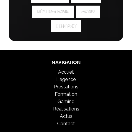
RÉALISATIONS
RÉALISATIONS
ACTUS
ACTUS
CONTACT
CONTACT
NAVIGATION
Accueil
L'agence
Prestations
Formation
Gaming
Réalisations
Actus
Contact