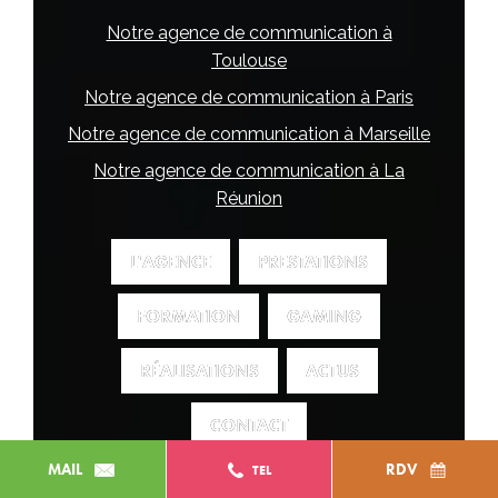
Notre agence de communication à
Toulouse
Notre agence de communication à Paris
Notre agence de communication à Marseille
Notre agence de communication à La
Réunion
L'AGENCE
L'AGENCE
PRESTATIONS
PRESTATIONS
FORMATION
FORMATION
GAMING
GAMING
RÉALISATIONS
RÉALISATIONS
ACTUS
ACTUS
CONTACT
CONTACT
MAIL
RDV
TEL