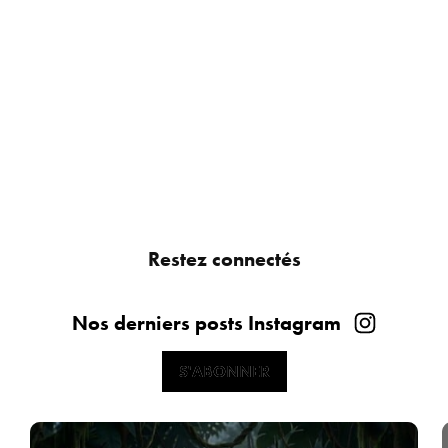
Restez connectés
Nos derniers posts Instagram
S'ABONNER
S'ABONNER