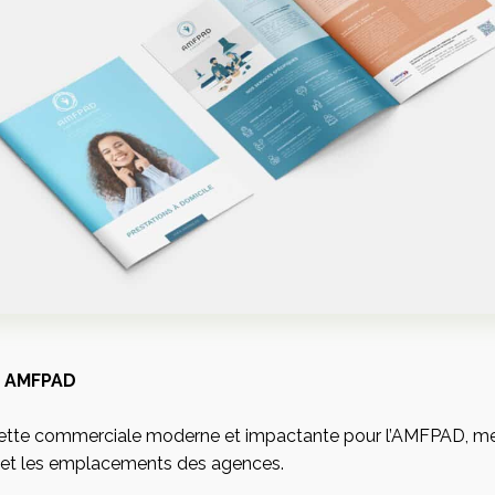
t
Infrastructure et
Ré
développement
e
– AMFPAD
elle
Site internet
Référ
ette commerciale moderne et impactante pour l’AMFPAD, met
 et web
Logiciel ERP SAAS
Référ
s et les emplacements des agences.
ie
Hébergement et
maintenance