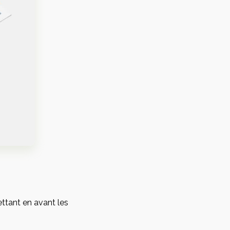
férencement
Réseaux sociaux
t publicité
et influence
encement naturel
Gestion des réseaux
sociaux
tant en avant les
encement payant
Partenariat médias