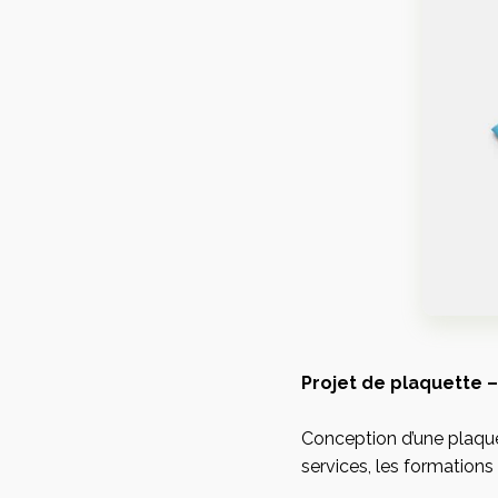
Analyse et
Identité e
stratégie
création
Projet de plaquette 
Audit et stratégie
Identité visu
marketing
Conception d’une plaqu
Graphisme print
Accompagnement du
services, les formation
Photograph
gérant