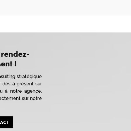
 rendez-
ent !
sulting stratégique
v dès à présent sur
 ou à notre
agence
.
ectement sur notre
TACT