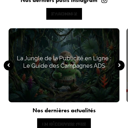
Nos derniers posts Instagram
S'ABONNER
S'ABONNER
La Jungle de la Publicité en Ligne :
Le Guide des Campagnes ADS
Nos dernières actualités
EN DÉCOUVRIR PLUS
EN DÉCOUVRIR PLUS