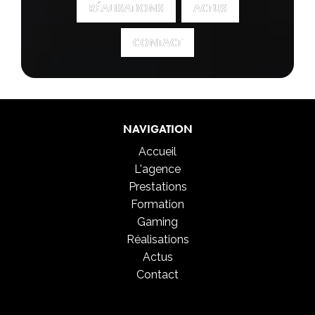
RÉALISATIONS
RÉALISATIONS
ACTUS
ACTUS
CONTACT
CONTACT
NAVIGATION
Accueil
L'agence
Prestations
Formation
Gaming
Réalisations
Actus
Contact