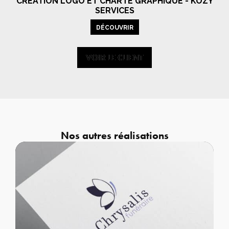
CRÉATION LOGO ET CHARTE GRAPHIQUE - KOZY
SERVICES
DÉCOUVRIR
VOIR LE CLIENT
VOIR LE CLIENT
Nos autres réalisations