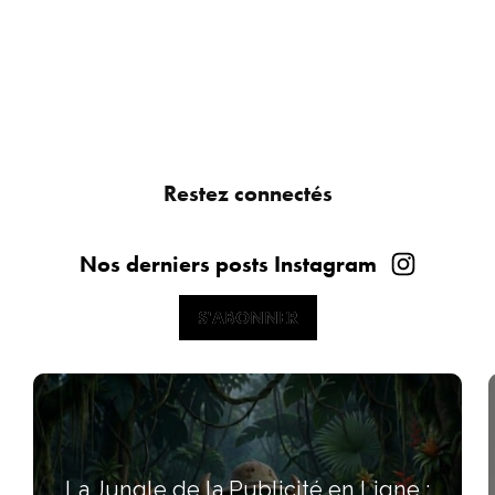
Restez connectés
Nos derniers posts Instagram
S'ABONNER
S'ABONNER
La Jungle de la Publicité en Ligne :