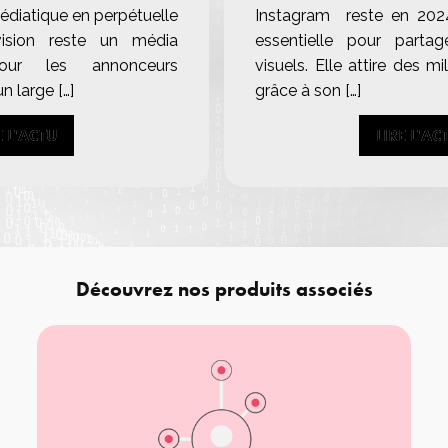
diatique en perpétuelle
Instagram reste en 202
évision reste un média
essentielle pour parta
pour les annonceurs
visuels. Elle attire des mil
n large […]
grâce à son […]
E L'ACTU
E L'ACTU
LIRE L'AC
LIRE L'AC
Découvrez nos produits associés