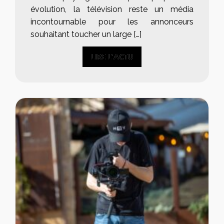
évolution, la télévision reste un média
incontournable pour les annonceurs
souhaitant toucher un large […]
LIRE L'ACTU
LIRE L'ACTU