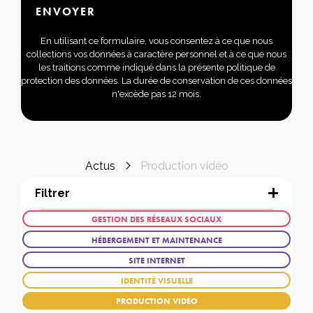
En utilisant ce formulaire, vous consentez à ce que nous
collections vos données à caractère personnel et à ce que nous
les traitions comme indiqué dans la présente politique de
protection des données. La durée de conservation de ces données
n'excède pas 12 mois.
Actus
Production vidéo
Filtrer
GESTION DES RÉSEAUX SOCIAUX
HÉBERGEMENT ET MAINTENANCE
SITE INTERNET
IDENTITÉ VISUELLE
PRODUCTION VIDÉO