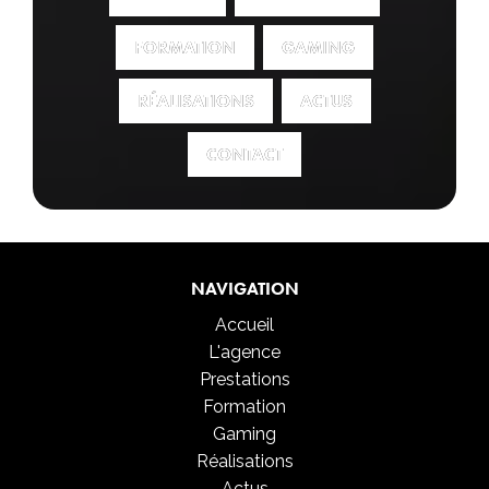
FORMATION
FORMATION
GAMING
GAMING
RÉALISATIONS
RÉALISATIONS
ACTUS
ACTUS
CONTACT
CONTACT
NAVIGATION
Accueil
L'agence
Prestations
Formation
Gaming
Réalisations
Actus