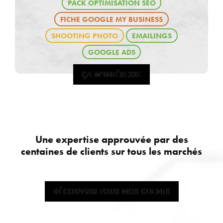
PACK OPTIMISATION SEO
FICHE GOOGLE MY BUSINESS
SHOOTING PHOTO
EMAILINGS
GOOGLE ADS
ÇA M'INTÉRESSE
ÇA M'INTÉRESSE
Une expertise approuvée par des
centaines de clients sur tous les marchés
DÉCOUVRIR TOUS NOS CLIENTS
DÉCOUVRIR TOUS NOS CLIENTS