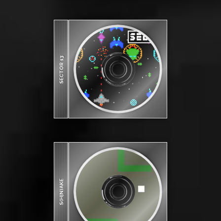
SECTOR 13
S(H|N)AKE