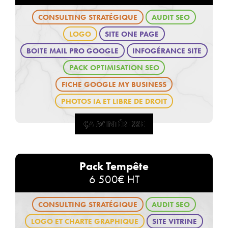
CONSULTING STRATÉGIQUE
AUDIT SEO
LOGO
SITE ONE PAGE
BOITE MAIL PRO GOOGLE
INFOGÉRANCE SITE
PACK OPTIMISATION SEO
FICHE GOOGLE MY BUSINESS
PHOTOS IA ET LIBRE DE DROIT
ÇA M'INTÉRESSE
ÇA M'INTÉRESSE
Pack Tempête
6 500€ HT
CONSULTING STRATÉGIQUE
AUDIT SEO
LOGO ET CHARTE GRAPHIQUE
SITE VITRINE