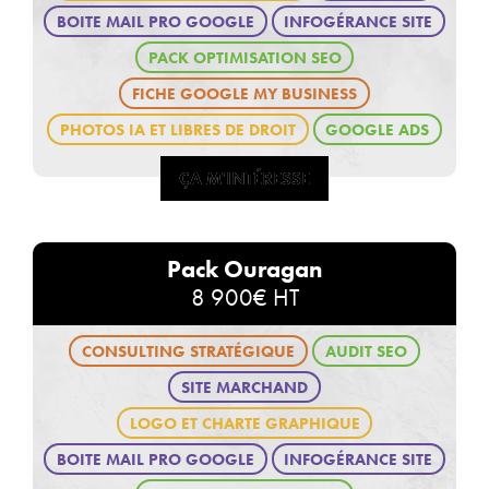
BOITE MAIL PRO GOOGLE
INFOGÉRANCE SITE
PACK OPTIMISATION SEO
FICHE GOOGLE MY BUSINESS
PHOTOS IA ET LIBRES DE DROIT
GOOGLE ADS
ÇA M'INTÉRESSE
ÇA M'INTÉRESSE
Pack Ouragan
8 900€ HT
CONSULTING STRATÉGIQUE
AUDIT SEO
SITE MARCHAND
LOGO ET CHARTE GRAPHIQUE
BOITE MAIL PRO GOOGLE
INFOGÉRANCE SITE